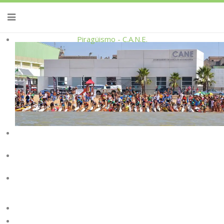
Piragüismo - C.A.N.E.