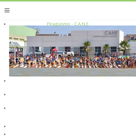
Piragüismo - C.A.N.E.