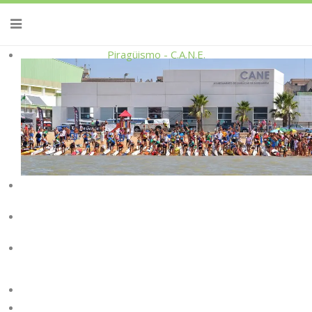
Piragüismo - C.A.N.E.