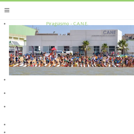
Piragüismo - C.A.N.E.