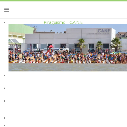
Piragüismo - C.A.N.E.