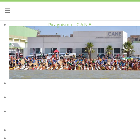
Piragüismo - C.A.N.E.