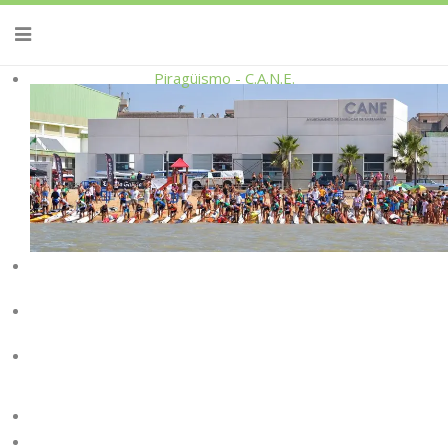
Piragüismo - C.A.N.E.