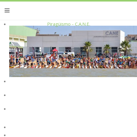
Piragüismo - C.A.N.E.