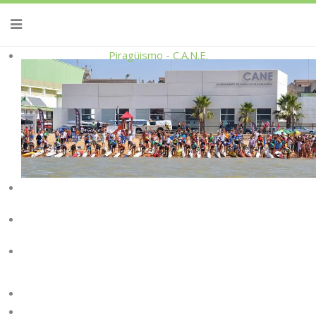
Piragüismo - C.A.N.E.