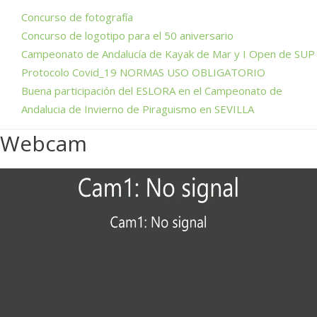
Concurso de fotografía
Concurso de logotipo para el 50 aniversario
Campeonato de Andalucía de Kayak de Mar y I Open de SUP
Protocolo Covid_19 NORMAS USO OBLIGATORIO
Buena participación del ESLORA en el Campeonato de
Andalucia de Invierno de Piraguismo en SEVILLA
Webcam